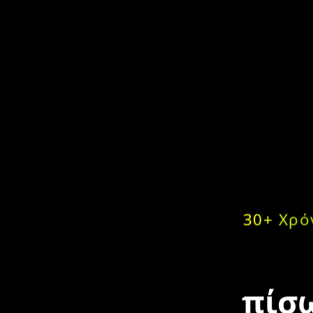
30+ Χρό
πίσω