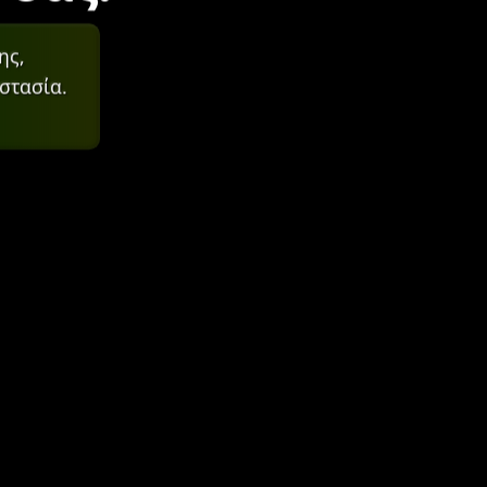
ης,
στασία.