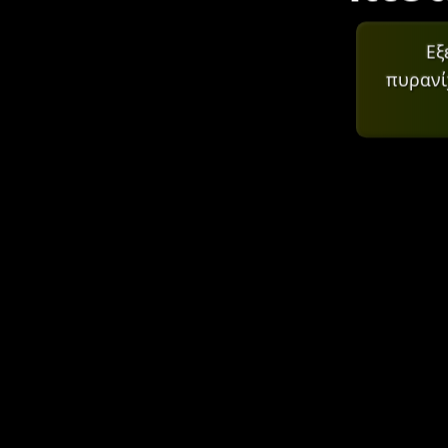
Εξ
πυρανί