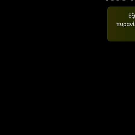
Εξ
πυρανί