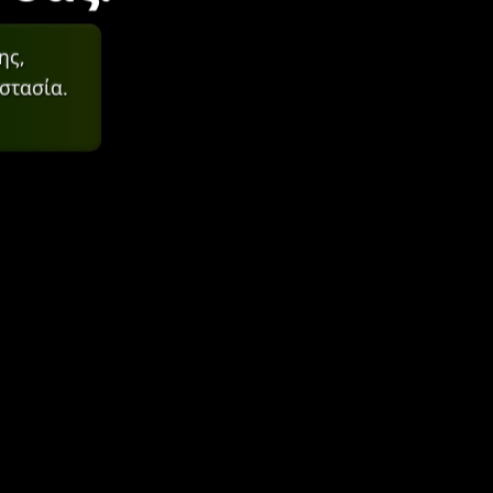
ης,
στασία.