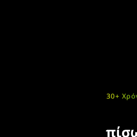
30+ Χρό
πίσω