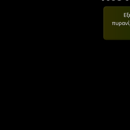
Εξ
πυρανί