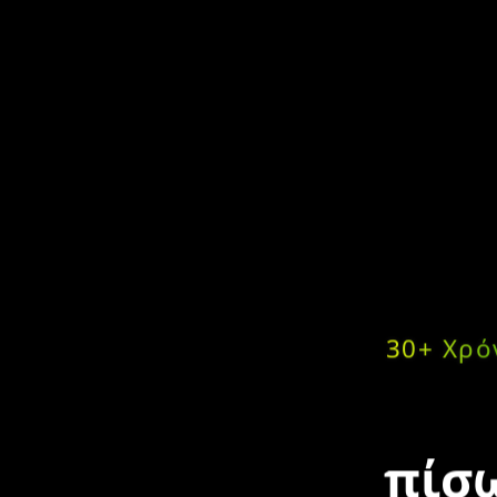
30+ Χρό
πίσω