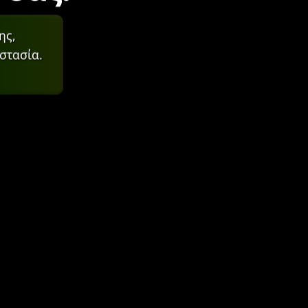
ης,
στασία.